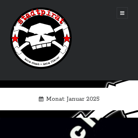
Stadtpirat
open
primary
menu
Start
Monat:
Januar 2025
Hörbuch Anarchie
Politik
Locations
Terminseiten